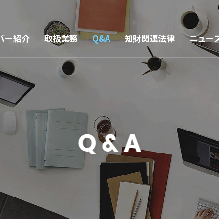
バー紹介
取扱業務
Q&A
知財関連法律
ニュー
Q & A