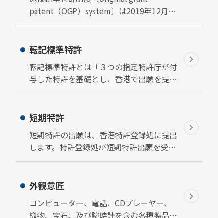
patent（OGP）system〕は2019年12月19
日より香港で実施されている新しい特許制
度です。この制度では出願者が香港知識産
権署に直接出願を提出できるようになって
転記標準特許
います。
転記標準特許とは「３つの指定特許庁が付
与した特許を基礎とし、香港で出願を提出
する」特許出願制度です。指定特許庁とは
下記の３つです。
短期特許
短期特許の出願は、香港特許登録処に提出
します。特許登録処が短期特許出願を受領
した後、形式審査のみを行います。すなわ
ち、出願表に規定されているデータ及び関
連証明書の審査を行います。
外観意匠
コンピューター、電話、CDプレーヤー、
織物、宝石、及び腕時計を含む各種製品の