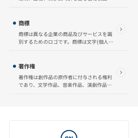
外観意匠は全て登録可能です。
外観意匠を登録することにより、例えばコ
ンピューターのディスプレーの外観等の製
商標
品の外観のみ保護が受けられます。
商標は異なる企業の商品及びサービスを識
別するためのロゴです。商標は文字(個人の
氏名を含む)、サイン、設計スタイル、
字、書体、数字、図形要素、色、音声、匂
い、商品の形状またはその包装、及び上述
著作権
のロゴのあらゆる組み合わせで構成したも
著作権は創作品の原作者に付与される権利
のです。文章または図面方式で表現した標
であり、文学作品、音楽作品、演劇作品、
記を商標として登録できます。
芸術作品、音声記録、映像、放送、有線放
送番組、並びに文学、演劇、及び音楽作品
の既公開版の編集印刷、及び演者による演
出等に存在します。
其
他