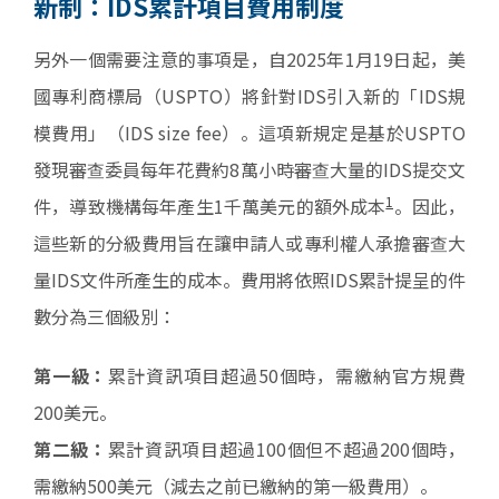
新制：IDS累計項目費用制度
另外一個需要注意的事項是，自2025年1月19日起，美
國專利商標局（USPTO）將針對IDS引入新的「IDS規
模費用」（IDS size fee）。這項新規定是基於USPTO
發現審查委員每年花費約8萬小時審查大量的IDS提交文
1
件，導致機構每年產生1千萬美元的額外成本
。因此，
這些新的分級費用旨在讓申請人或專利權人承擔審查大
量IDS文件所產生的成本。費用將依照IDS累計提呈的件
數分為三個級別：
第一級：
累計資訊項目超過50個時，需繳納官方規費
200美元。
第二級：
累計資訊項目超過100個但不超過200個時，
需繳納500美元（減去之前已繳納的第一級費用）。