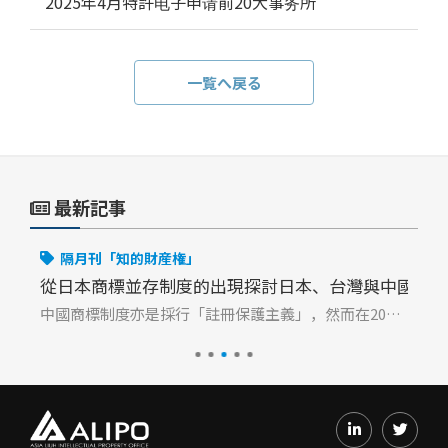
2025年4月特許电子申请前20大事务所
一覧へ戻る
最新記事
隔月刊「知的財産権」
從日本商標並存制度的出現探討日本、台灣與中國商標
商
目的，是為了平衡專利技術的公開與專利權保護的需求，促進技術的公開與流通，減少重複研發的情況，並增加專利申請人的商業價值。
中國商標制度亦是採行「註冊保護主義」，然而在2013年修法前，無論是中國商標局、商標評審委員會乃至法院均未採納並存註冊同意書12，蓋因中國《商標法》對「商標並存」幾無討論空間，其中第30條即規定：「申請註冊的商標，凡不符合本法有關規定或者同他人在同一種商品或者類似商品上已經註冊的或者初步審定的商標相同或者近似的，由商標局駁回申請