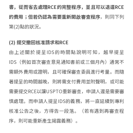
書，從而省去處理RCE的完整程序，並且可以退還RCE
的費用；但若仍認為需要重新開啟審查程序
，則同下列
第(2)點的狀況。
(2) 提交撤回核准請求和RCE
由上述關於提呈IDS的時間點說明可知，越早提呈
IDS（例如首次審查意見通知書前或三個月內）通常不
需額外費用或證明，且可確保審查委員進行考量。而隨
著提呈的時間越晚，則將需支付費用並附聲明，或可能
需要提交RCE以讓USPTO重新審查，申請人還是需要審
慎處理。而申請人提呈IDS的義務，將一直延續到專利
核准公告之後，方得告一段落。（若有遇到再審查程
序，則可能重新產生揭露義務）。