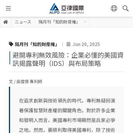
ニュース
隔月刊「知的財産権」
隔月刊「知的財産権」
Jun 20, 2025
避開專利無效風險：企業必懂的美國資
訊揭露聲明（IDS）與布局策略
文 / 吳俊億 專利師
在追求創新與技術領先的時代，專利無疑扮演
著保護智慧財產權的關鍵角色。對於許多企業
和發明人而言，美國專利市場顯然是兵家必爭
之地。然而，要順利取得美國專利，除了技術