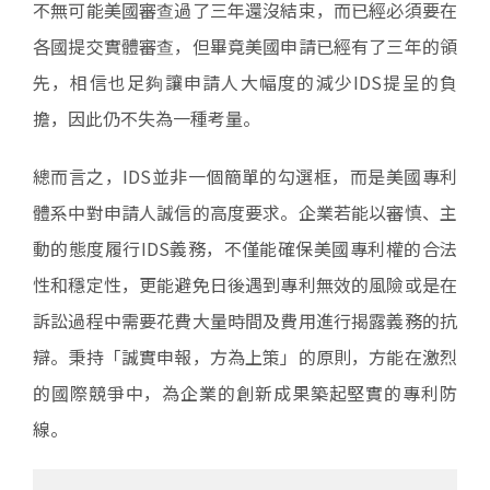
不無可能美國審查過了三年還沒結束，而已經必須要在
各國提交實體審查，但畢竟美國申請已經有了三年的領
先，相信也足夠讓申請人大幅度的減少IDS提呈的負
擔，因此仍不失為一種考量。
總而言之，IDS並非一個簡單的勾選框，而是美國專利
體系中對申請人誠信的高度要求。企業若能以審慎、主
動的態度履行IDS義務，不僅能確保美國專利權的合法
性和穩定性，更能避免日後遇到專利無效的風險或是在
訴訟過程中需要花費大量時間及費用進行揭露義務的抗
辯。秉持「誠實申報，方為上策」的原則，方能在激烈
的國際競爭中，為企業的創新成果築起堅實的專利防
線。