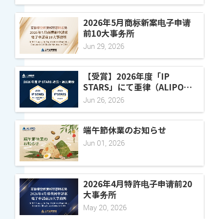
2026年5月商标新案电子申请
前10大事务所
Jun 29, 2026
【受賞】2026年度「IP
STARS」にて亜律（ALIPO）
が選出されました
Jun 26, 2026
端午節休業のお知らせ
Jun 01, 2026
2026年4月特許电子申请前20
大事务所
May 20, 2026