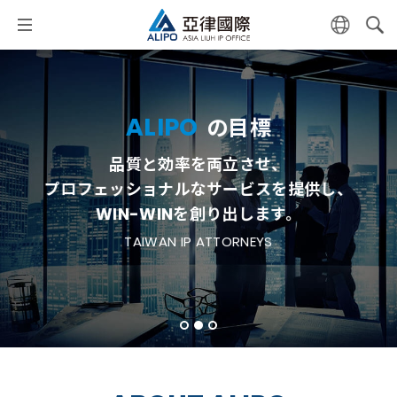
A
L
I
P
O
の
目
標
A
L
I
P
O
の
信
念
品
質
と
効
率
を
両
立
さ
せ
、
初
心
も
情
熱
も
忘
れ
ず
に
努
力
を
重
ね
る
こ
と
で
、
プ
ロ
フ
ェ
ッ
シ
ョ
ナ
ル
な
サ
ー
ビ
ス
を
提
供
し
、
よ
り
良
い
未
来
を
実
現
し
て
い
き
ま
す
。
W
I
N
-
W
I
N
を
創
り
出
し
ま
す
。
TAIWAN IP ATTORNEYS