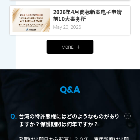
2026年4月商标新案电子申请
前10大事务所
May 20, 2026
MORE
Q&A
台湾の特許態様にはどのようなものがあり
ますか？保護期間は何年ですか？
発明は出願日から起算し２０年、実用新案は出願