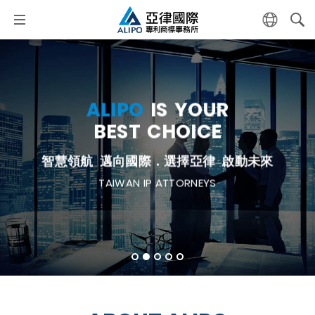
A
L
I
P
O
I
S
Y
O
U
R
技
品
術
牌
研
布
發
局
專
商
利
標
保
先
護
行
給
您
的
品
牌
更
多
的
可
能
B
E
S
T
C
H
O
I
C
E
保
亞
護
律
智
為
權
您
．
開
致
創
勝
新
關
局
鍵
選
事
務
所
=
挑
品
質
智
慧
領
航
邁
向
國
際
．
選
擇
亞
律
啟
動
未
來
TAIWAN IP ATTORNEYS