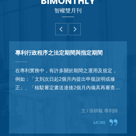
BIMONTHLY
智權雙月刊
定期間與指定期間
電商侵權爭議實務解析（
冷風扇」侵權案，看專利
多關於期間之運用及規定，
在電商市場中，商品一旦取得
2個月內提出申復說明或修
會快速暴露於仿冒、攀附與技
送達後2個月內備具再審查理
下。尤其對具備研發投入與品
申請專利之日後十二個月內
言，侵權問題可能同時涉及商
中，有些期間屬於專利法明
文 / 張耕毓 專利師
文 / 許瑞伶 商標代理人、
特徵仿襲、近似於品牌商標的
有些期間則屬於專利專責機
向。
指定期間。無論是何種期
請之進行。